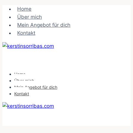
Zum
Home
Inhalt
Über mich
springen
Mein Angebot für dich
Kontakt
Home
Über mich
Mein Angebot für dich
Kontakt