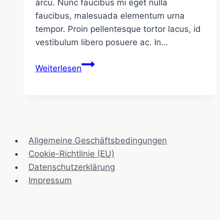
arcu. Nunc faucibus mi eget nulla
faucibus, malesuada elementum urna
tempor. Proin pellentesque tortor lacus, id
vestibulum libero posuere ac. In…
Traveling
Weiterlesen
with
a
Baby:
A
Comprehensive
Allgemeine Geschäftsbedingungen
Checklist
Cookie-Richtlinie (EU)
Datenschutzerklärung
Impressum