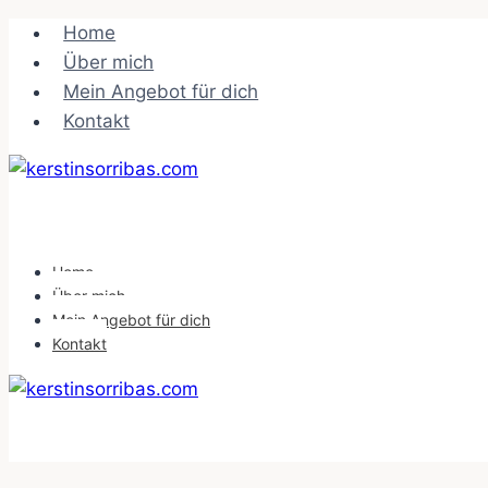
Zum
Home
Inhalt
Über mich
springen
Mein Angebot für dich
Kontakt
Home
Über mich
Mein Angebot für dich
Kontakt