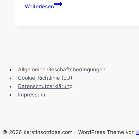
Baby
Weiterlesen
Nutrition:
Introducing
Solids
to
Your
Little
One
Allgemeine Geschäftsbedingungen
Cookie-Richtlinie (EU)
Datenschutzerklärung
Impressum
© 2026 kerstinsorribas.com - WordPress Theme von